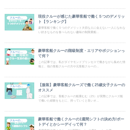
現役クルーが感じた豪華客船で働く５つのデメリッ
クルーの生活＆仕事
ト【ランキング】
豪華客船で働く５つのデメリット大切な人に会えない一人になれな
い好きなものを食べられない趣味の制限乗船...
豪華客船クルーの階級制度・エリアやポジションっ
クルーになるには
て何？
この記事では、私がダイヤモンドプリンセスで働きながら集めた情
報と、他の客船クルーの方や元客船クルーの...
【服装】豪華客船クルーズで働く25歳女子クルーの
クルーの持ち物
オススメ
この記事では、客船クルーの船乗むむ（25）が実際にクルーズ船
で働いた経験をもとに、持っていくと良いオ...
豪華客船で働くクルーの1週間シフトの決め方/ポー
クルーの生活＆仕事
トデイとかシーデイって何？