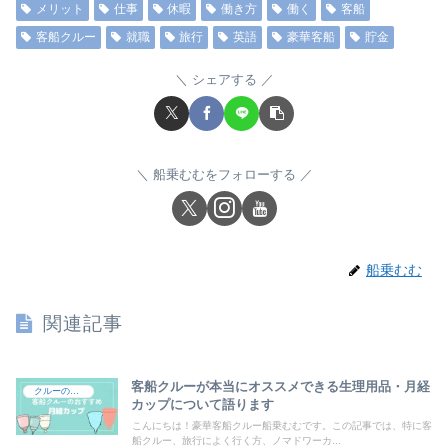
メリット
仕事
休暇
働き方
働く
客船
客船クルー
就職
旅行
英語
豪華客船
貯金
シェアする
船乗むむをフォローする
船乗むむ
関連記事
客船クルーが本当にオススメできる生理用品・月経
クルーの持ち物
カップについて語ります
こんにちは！豪華客船クルー船乗むむです。この記事では、特に客
船クルー、旅行によく行く方、ノマドワーカ...