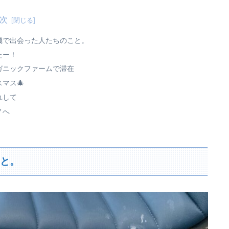
次
機で出会った人たちのこと。
たー！
ガニックファームで滞在
マス🎄
れして
ノへ
こと。