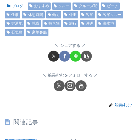
ブログ
おすすめ
クルー
クルーズ船
ビーチ
仕事
休憩時間
働く
外出
客船
客船クルー
寄港地
就職
持ち物
旅行
沖縄
海水浴
石垣島
豪華客船
シェアする
船乗むむをフォローする
船乗むむ
関連記事