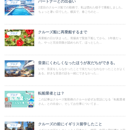
パートナーとの出会い
ブログ
2度目のクルーズ船での勤務で、私は慣れた様子で乗船しました。
ちょっと暑い日でした。横浜で、春ごろのと...
クルーズ船に再乗船するまで
ブログ
再乗船の日が決まった。胃腸炎で緊急下船してから、1年後だっ
た。やっと完全回復が認められて、ほっとした...
音楽にくわしくなったほうが友だちができる。
ブログ
いや、音楽をしらなかったことで友だちになれなかったことがよく
ある。好きな音楽の話を一緒にできなかった...
転船業者とは？
ブログ
この記事はクルーズ船勤務のクルーが必ずお世話になる「転船業者
さん」との出会い、そしてお仕事についてま...
クルーズの前にイギリス留学したこと
ブログ