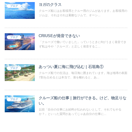
ヨガのクラス
ブログ
クルーズ船にはお客様用とクルー用のジムがあります。お客様用の
ジムは、それはそれは素敵なジムで、オーシ...
CRIUSEが発音できない
ブログ
「クルーズで働いていました」っていうときにRがうまく発音でき
ず私は今や「クルーズ」と正しく発音するこ...
あっつい夏に海に飛び込む | 石垣島①
ブログ
クルーズ船での生活は、毎日海に囲まれています。海は地球の表面
7割を占めるとは本当で、港を離れると、あ...
クルーズ船の仕事 | 旅行ができる。けど、物足りな
ブログ
い。
以前「自分の仕事にお給料が払われないとして、それでもやる
か？」といった質問があってじゃあ自分の仕事に...