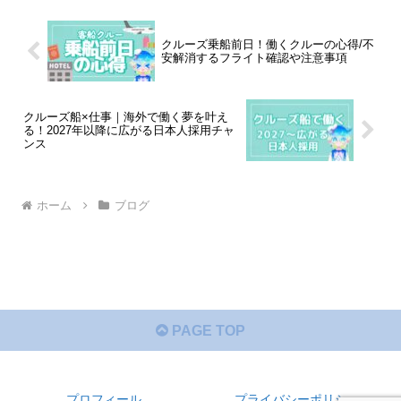
クルーズ乗船前日！働くクルーの心得/不
安解消するフライト確認や注意事項
クルーズ船×仕事｜海外で働く夢を叶え
る！2027年以降に広がる日本人採用チャ
ンス
ホーム
ブログ
PAGE TOP
プロフィール
プライバシーポリシー