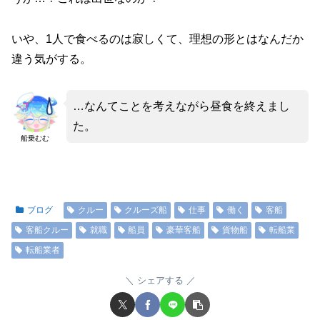
いや、1人で食べるのは寂しくて、理想の形とはなんだか
違う気がする。
…なんてことを考えながら昼食を終えまし
た。
船乗むむ
ブログ
クルー
クルーズ船
仕事
働く
客船
客船クルー
就職
船員
豪華客船
貨物船
転船業
転船業者
シェアする